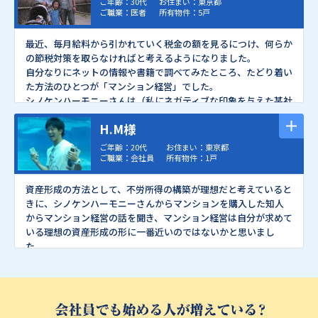
ご年齢：30代
お住まい：東京都
担当者の対応の誠実さ、会社の安心感、シノケンハーモニーさ
マンション経営のメリットは自己資金の負担が少なく資産が持
ご職業：医者
所有物件：5戸
んのマンション経営のシステムのよさ、物件の立地などの条件
て、将来子供にも残せるところだと思いました。
が良かったので、実際に物件を見ずに購入しました。
合わせて生命保険効果もあるので、家族からも高評価です。
最近、毎月給料から引かれていく税金の額を見るにつけ、何らか
最初はアパート事業部へ資料請求をして話を聞いたのですが、
なによりシノケンハーモニーさんから紹介してもらった物件の立
の節税対策を取らなければと考えるようになりました。
検討した結果、私にはマンション経営の方があっていると思った
地やグレードがよかったことが購入を決めたきっかけです。
自分なりにネットの情報や書籍で調べてみたところ、たどり着い
ら、マンション事業部を紹介してくれました。
それにシノケンハーモニーさんの耐震偽装の時のスピーディーな
た方法のひとつが「マンション経営」でした。
このようにその人に合わせてマンションとアパートの提案をし
対応を聞き、会社への安心感・信頼感を持てました。
シノケンハーモニーさんは（私にネガティブな印象を与えた某社
ていただけるのがシノケンハーモニーさんの利点だと思います。
それに先輩がシノケンハーモニーさんからマンションを買って成
と異なり）電話勧誘は行っておらず、ネット広告とホームページ
45歳くらいまでにもう1戸購入して、老後に備えたいと思ってい
功している話しや担当の方の親身な対応を見て、ここなら大丈夫
H.M様
からの資料請求、あとは口コミで顧客を得ているとのことでし
ます。
だなと思え
ました。
たのでまず資料請求をしてみました。
ご年齢：20代
お住まい：東京都
これからも都心部の立地のいい場所で物件を供給し続けてくだ
送られてきた資料を拝見して、頭金をあまり掛けずに運用できる
ご職業：会社員
所有物件：1戸
さい。
仕組みに興味を持ちましたので、すぐ担当の方とお会いして詳し
い話を聞きました。
資産形成の方法として、不労所得の構築が理想だと考えていると
直近3年の私の収入をもとに具体的にシミュレートをしてもら
きに、シノケンハーモニーさんからマンションを購入した知人
い、実際に物件を購入した場合の毎月の収支をわかりやすく説
からマンション経営の話を聞き、マンション経営は自分が求めて
明していただきました。
いる理想の資産形成の形に一番近いのではないかと思いまし
実際に会ってお話をしたことで、ほとんど初期費用がなくても
た。
様々なメリットを受けられる仕組みが分かりました。
しかし、マンションの老朽化の影響で家賃収入が減ってしまい、
オーナーとして複雑な業務は全てシノケンハーモニーさんに委
シミュレーション通りにいかなくなるのでは、などの心配があ
託できるので、本業の時間を削られることはありません。
りましたので、マンション経営について勉強しようと思い、知人
また、シノケンさんは築30年の物件も含めて入居率が約99%も
に紹介してもらってシノケンハーモニーさんの不動産投資セミナ
あるので安心です。そのような安心材料が積み重なり、オーナー
ーに参加しました。