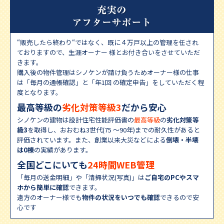
“販売したら終わり“ではなく、既に４万戸以上の管理を任され
ておりますので、生涯オーナー 様とお付き合いをさせていただ
きます。
購入後の物件管理はシノケンが請け負うためオーナー様の仕事
は「毎月の通帳確認」と「年1回 の確定申告」をしていただく程
度となります。
最高等級の
劣化対策等級3
だから安心
シノケンの建物は設計住宅性能評価書の
最高等級
の
劣化対策等
級3
を取得し、おおむね3世代(75 〜90年)までの耐久性があると
評価されています。また、創業以来大災などによる
倒壊・半壊
は0棟
の実績があります。
全国どこにいても
24時間WEB管理
「毎月の送金明細」や「清掃状況(写真)」は
ご自宅のPCやスマ
ホから簡単に確認
できます。
遠方のオーナー様でも
物件の状況をいつでも確認
できるので安
⼼です