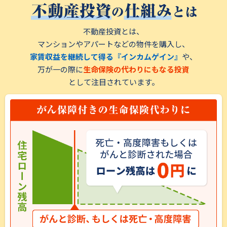
になることを決めるのにそれほど時間はかかりませんでした。
セミナーを受講し、シノケンハーモニーさんの提案するマンショ
今、少しでも興味を持たれいる方がいらっしゃれば、シミュレ
ン経営は、管理などの諸々をシノケンハーモニーさんとその関
ートしてもらうだけで目からウロコだと思います。
連会社が行ってくれるので、自分自身はマンションのことをそん
不動産投資とは、
忙しくてお金の管理の仕方を考える暇もない、若い方々にこそ
なしょっちゅう気にかけなくても資産形成が行えるということが
マンションやアパートなどの物件を購入し、
チャンスだと思いますので特にお勧めします。
一番のメリットだと思いました。
家賃収益を継続して得る『インカムゲイン』
や、
しかしその時は、まだ私が若いこともあり、ローンを組める年収
万が⼀の際に
生命保険の代わりにもなる投資
に達していなかったため始められなかったのですが、今年は取
り組める年収に達したためマンションを購入することができま
として注⽬されています。
した。
家族や友人はマンションを購入したことに少し驚いていました
が、私は「不動産オーナーになった」ということにより、さらに
本業へ取り組む姿勢も増しました。
シノケンハーモニーさんは、知人からも聞いていた通り、とても
対応が良かったです。
私の知り合いがマンション経営に興味を持ったら、シノケンハ
ーモニーさんを紹介したいと思います。
可能であれば買い増しもしたいと思っていますので、これからも
よろしくお願いします。