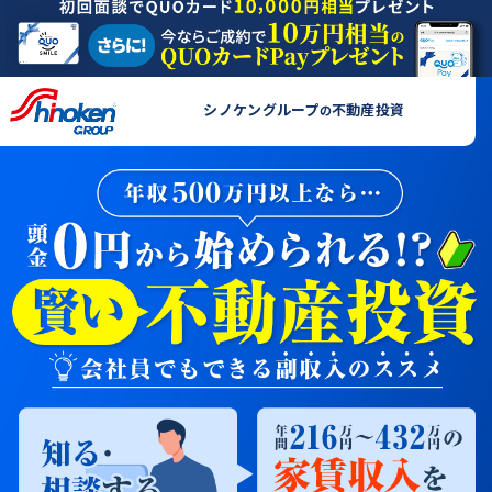
シノケングループ
不動産投資
の