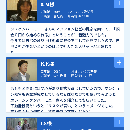
A.M様
ご年齢：40代
お住まい：愛知県
ご職業：会社員
所有物件：1戸
シノケンハーモニーさんのマンション経営の提案を聞いて、「頭
金０円から始められる」ということが一番魅力的でした。
今までは自宅の繰り上げ返済に貯金を回して必死でしたので、自
己負担が少ないというのはとても大きなメリットだと感じまし
た。
それに不動産投資は実物資産としての魅力がありますし、「株
K.K様
券の売買」より楽しそう！と思いました。
母は堅実な人ですので不動産投資には反対をしていました。
ご年齢：50代
お住まい：東京都
でもシノケンハーモニーの営業さんが自宅まで来て家族全員に
ご職業：会社役員
所有物件：1戸
説明をしてくれ、母も「説明がわかりやすかった」と納得して
くれました。
もともと投資には関心があり株式投資はしていたので、マンショ
それに人生のターニングポイントだと思う年齢になっていました
ン経営も先輩が成功しているならば話だけでも聞いてみようと
ので、ここで思い切って買わないともう買わないだろうな、とも
思い、シノケ
ンハーモニーさんを紹介してもらいました。
思いましたし、東京にいる知人の不動産屋さんというシノケン
不動産投資というと「リスクが高い」というイメージでした。
ハーモニーさんと利害関係がない人に今回のマンション購入の
不動産会社の倒産や、資産価値の下落などなど。
件を相談してみてもOKが出ました。
しかし、シノケンハーモニーさんは35年以上の実績があり、立
何より「頭金０円」スタートができるということで、購入を決め
I.S様
地とマンションのグレードが良い物件を選べば、需要が安定し
ました。
ており資産価値の維持が期待できると判断しました。