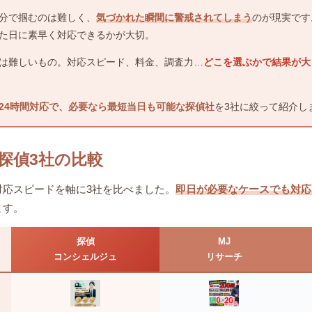
分で掴むのは難しく、
気づかれた瞬間に警戒されてしまう
のが現実です
た日に素早く対応できるかが大切。
は難しいもの。対応スピード、料金、調査力…
どこを選ぶかで結果が大
24時間対応で、必要なら最短当日も可能な探偵社
を3社に絞って紹介し
探偵3社の比較
対応スピードを軸に3社を比べました。
即日が必要なケースでも対応
ます。
探偵
MJ
コンシェルジュ
リサーチ