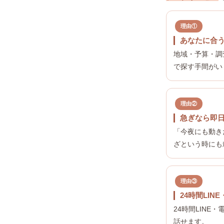
理由①
あなたに合
地域・予算・調
で探す手間がい
理由②
急ぎなら即日
「今夜にも動き
ざという時にも
理由③
24時間LIN
24時間LINE
話せます。