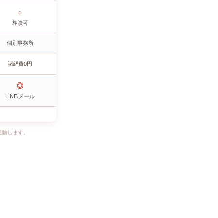
○
相談可
個別事務所
諸経費0円
◎
LINE/メール
変動します。