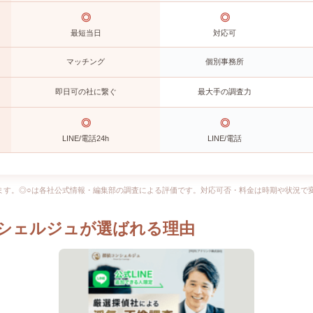
◎
◎
最短当日
対応可
マッチング
個別事務所
即日可の社に繋ぐ
最大手の調査力
◎
◎
LINE/電話24h
LINE/電話
ます。◎○は各社公式情報・編集部の調査による評価です。対応可否・料金は時期や状況で
シェルジュが選ばれる理由