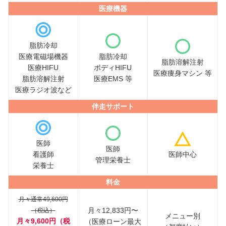
医療機器
脂肪冷却
医療電磁場機器
脂肪冷却
脂肪溶解注射
医療HIFU
ボディHIFU
医療痩身マシン 等
脂肪溶解注射
医療EMS 等
医療ラジオ波など
伴走サポート
医師
医師
看護師
医師中心
管理栄養士
栄養士
料金
月々通常49,600円
月々12,833円〜
（税込）
メニュー別
月々9,600円（税
（医療ローン最大