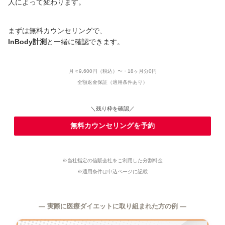
人によって変わります。
まずは無料カウンセリングで、
InBody計測
と一緒に確認できます。
月々9,600円（税込）〜・18ヶ月分0円
全額返金保証（適用条件あり）
＼残り枠を確認／
無料カウンセリングを予約
※当社指定の信販会社をご利用した分割料金
※適用条件は申込ページに記載
― 実際に医療ダイエットに取り組まれた方の例 ―