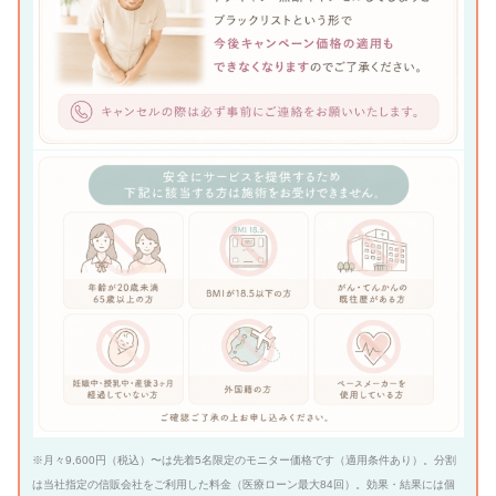
※月々9,600円（税込）〜は先着5名限定のモニター価格です（適用条件あり）。分割
は当社指定の信販会社をご利用した料金（医療ローン最大84回）。効果・結果には個