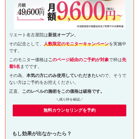
リエート名古屋院は
新規オープン
。
その記念として、
人数限定のモニターキャンペーン
を実施中
です。
このモニター価格は
こ
のページ経由のご予約が対象
で枠は
先
着5名
までです。
その為、
本気の方にのみ使用していただきたい
ので、そうで
ない方はご予約をお控えください。
正直、
このレベルの施術をこの価格は破格です。
＼残り枠を確認／
無料カウンセリングを予約
もし効果が出なかったら？