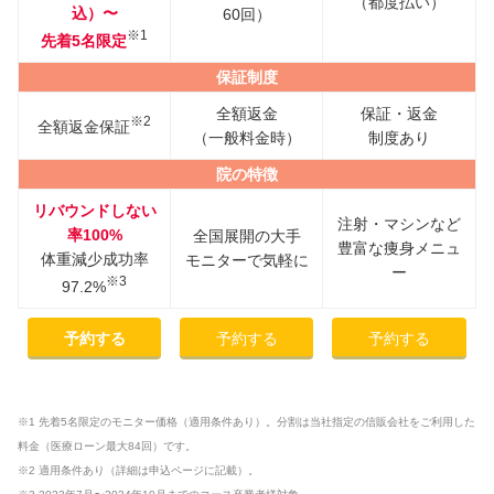
（都度払い）
込）〜
60回）
※1
先着5名限定
保証制度
全額返金
保証・返金
※2
全額返金保証
（一般料金時）
制度あり
院の特徴
リバウンドしない
注射・マシンなど
率100%
全国展開の大手
豊富な痩身メニュ
体重減少成功率
モニターで気軽に
ー
※3
97.2%
予約する
予約する
予約する
※1 先着5名限定のモニター価格（適用条件あり）。分割は当社指定の信販会社をご利用した
料金（医療ローン最大84回）です。
※2 適用条件あり（詳細は申込ページに記載）。