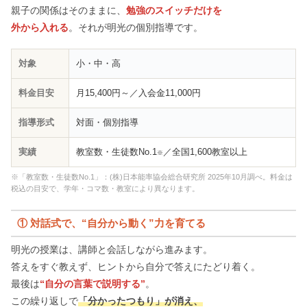
親子の関係はそのままに、
勉強のスイッチだけを
外から入れる
。それが明光の個別指導です。
対象
小・中・高
料金目安
月15,400円～／入会金11,000円
指導形式
対面・個別指導
実績
教室数・生徒数No.1
／全国1,600教室以上
※
※「教室数・生徒数No.1」：(株)日本能率協会総合研究所 2025年10月調べ。料金は
税込の目安で、学年・コマ数・教室により異なります。
① 対話式で、“自分から動く”力を育てる
明光の授業は、講師と会話しながら進みます。
答えをすぐ教えず、ヒントから自分で答えにたどり着く。
最後は
“自分の言葉で説明する”
。
この繰り返しで
「分かったつもり」が消え、