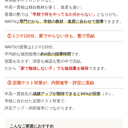
体系数学やプログレスなど、
中高一貫校は独自教材が多く、進度も速い。
普通の塾では
「学校で何をやってるか分からない」
となりがち。
WAYSは
専門だから、学校の教材・進度に合わせて指導
できます。
② 1コマ120分。家でやらない分も、塾で完結
WAYSの授業は1コマ120分。
平均的な個別指導の
約4倍の指導時間
です。
宿題を出さず、演習も確認も塾の中で完結。
だから
「家で勉強しない子」でも勉強量を確保
できます。
③ 定期テスト対策が、内部進学・評定に直結
中高一貫校生の
成績アップが期待できると94%が回答
（※）。
学校に合わせた定期テスト対策で、
評定アップ・内部進学につながります。
こんなご家庭におすすめ