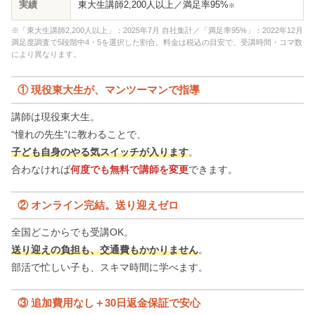
実績
東大生講師2,200人以上／満足率95%
※
※「東大生講師2,200人以上」：2025年7月 自社集計／「満足率95%」：2022年12月
満足度調査で5段階中4・5を選択した割合。料金は税込の目安で、受講時間・コマ数
により異なります。
① 現役東大生が、マンツーマンで指導
講師は現役東大生。
“憧れの先生”に教わることで、
子ども自身のやる気スイッチが入ります
。
合わなければ
何度でも無料で講師を変更
できます。
② オンライン完結。送り迎えゼロ
全国どこからでも受講OK。
送り迎えの負担も、交通費もかかりません
。
部活で忙しい子も、スキマ時間に学べます。
③ 追加費用なし＋30日返金保証で安心