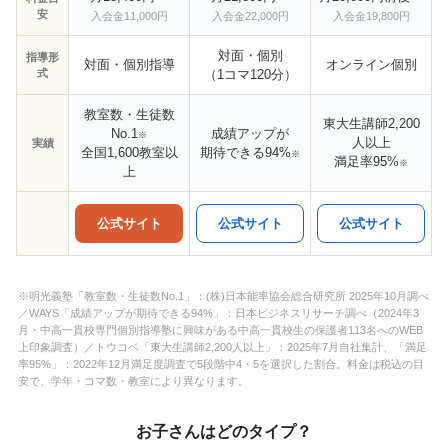
安
入会金11,000円
入会金22,000円
入会金19,800円
対面・個別
指導形
対面・個別指導
オンライン個別
式
（1コマ120分）
教室数・生徒数
東大生講師2,200
No.1
成績アップが
※
人以上
実績
全国1,600教室以
期待できる94%
※
満足率95%
※
上
公式サイト
公式サイト
公式サイト
※明光義塾「教室数・生徒数No.1」：(株)日本能率協会総合研究所 2025年10月調べ
／WAYS「成績アップが期待できる94%」：日本ビジネスリサーチ調べ（2024年3
月・中高一貫校専門個別指導塾に興味がある中高一貫校生の保護者113名へのWEB
上印象調査）／トウコベ「東大生講師2,200人以上」：2025年7月自社集計、「満足
率95%」：2022年12月満足度調査で5段階中4・5を選択した割合。料金は税込の目
安で、学年・コマ数・教室により異なります。
お子さんはどのタイプ？