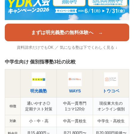
まずは明光義塾の無料体験へ →
資料請求だけでもOK ／ 気になる塾は下でくわしく見る ↓
中学生向け 個別指導塾3社の比較
明光義塾
WAYS
トウコベ
通いやすさ◎
中高一貫専門
現役東大生の
特徴
定期テスト対策
1コマ120分
オンライン個別
小・中・高
中高一貫校生
中学生・高校生
対象
月15,400円～
月21,800円〜
月20,000円前後〜
料金目