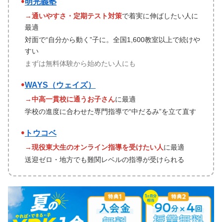
●
明光義塾
→通いやすさ・定期テスト対策
で着実に伸ばしたい人に
最適
対面で“自分から動く”子に。全国1,600教室以上で続けや
すい
まずは無料体験から始めたい人にも
●
WAYS（ウェイズ）
→中高一貫校に通うお子さん
に最適
学校の進度に合わせた専門指導で“中だるみ”を立て直す
●
トウコベ
→現役東大生のオンライン指導を受けたい人
に最適
送迎ゼロ・地方でも難関レベルの指導が受けられる