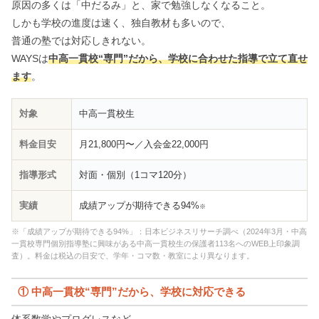
原因の多くは「中だるみ」と、家で勉強しなくなること。
しかも学校の進度は速く、独自教材も多いので、
普通の塾では対応しきれない。
WAYSは
中高一貫校“専門”だから、学校に合わせた指導で立て直せ
ます
。
対象
中高一貫校生
料金目安
月21,800円〜／入会金22,000円
指導形式
対面・個別（1コマ120分）
実績
成績アップが期待できる94%
※
※「成績アップが期待できる94%」：日本ビジネスリサーチ調べ（2024年3月・中高
一貫校専門個別指導塾に興味がある中高一貫校生の保護者113名へのWEB上印象調
査）。料金は税込の目安で、学年・コマ数・教室により異なります。
① 中高一貫校“専門”だから、学校に対応できる