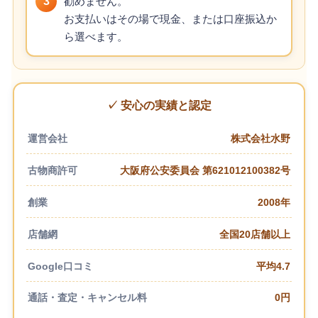
3
勧めません。
お支払いはその場で現金、または口座振込か
ら選べます。
✓ 安心の実績と認定
運営会社
株式会社水野
古物商許可
大阪府公安委員会 第621012100382号
創業
2008年
店舗網
全国20店舗以上
Google口コミ
平均4.7
通話・査定・キャンセル料
0円