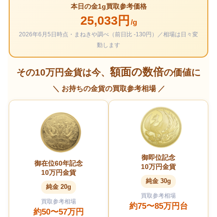
本日の金1g買取参考価格
25,033円
/g
2026年6月5日時点・まねきや調べ（前日比 -130円）／相場は日々変
動します
額面の数倍
その10万円金貨は今、
の価値に
＼ お持ちの金貨の買取参考相場 ／
御即位記念
御在位60年記念
10万円金貨
10万円金貨
純金 30g
純金 20g
買取参考相場
買取参考相場
約75〜85万円台
約50〜57万円