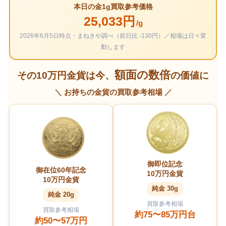
本日の金1g買取参考価格
25,033円
/g
2026年6月5日時点・まねきや調べ（前日比 -130円）／相場は日々変
動します
額面の数倍
その10万円金貨は今、
の価値に
＼ お持ちの金貨の買取参考相場 ／
御即位記念
御在位60年記念
10万円金貨
10万円金貨
純金 30g
純金 20g
買取参考相場
買取参考相場
約75〜85万円台
約50〜57万円