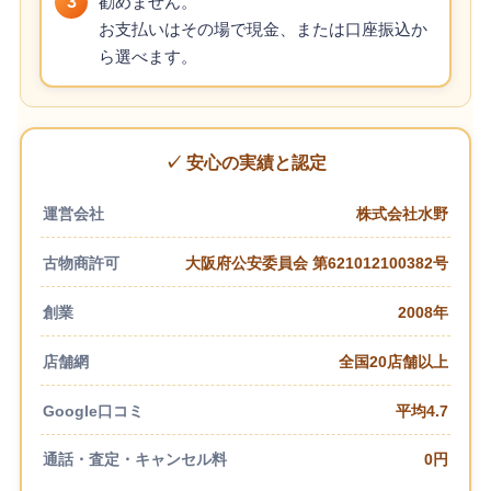
3
勧めません。
お支払いはその場で現金、または口座振込か
ら選べます。
✓ 安心の実績と認定
運営会社
株式会社水野
古物商許可
大阪府公安委員会 第621012100382号
創業
2008年
店舗網
全国20店舗以上
Google口コミ
平均4.7
通話・査定・キャンセル料
0円