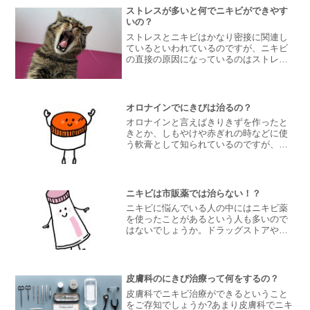
ストレスが多いと何でニキビができやす
いの？
ストレスとニキビはかなり密接に関連し
ているといわれているのですが、ニキビ
の直接の原因になっているのはストレス
ではありません。ストレスは間接的な原
因といってもいいと思います。ではニキ
ビの原因に直接関連しているものという
のは何かというと、皮脂過...
オロナインでにきびは治るの？
オロナインと言えばきりきずを作ったと
きとか、しもやけや赤ぎれの時などに使
う軟膏として知られているのですが、オ
ロナインはほかの使い方もあるんです
ね。オロナインを販売している大塚製薬
のホームページでも紹介されているので
すが、ニキビの治療としても...
ニキビは市販薬では治らない！？
ニキビに悩んでいる人の中にはニキビ薬
を使ったことがあるという人も多いので
はないでしょうか。ドラッグストアや薬
局などではニキビ薬の販売が行われてい
ます。クレアラシルなどはCMなどでも有
名なのでご存知の方も多いかもしれませ
んね。ニキビの症状を改...
皮膚科のにきび治療って何をするの？
皮膚科でニキビ治療ができるということ
をご存知でしょうか?あまり皮膚科でニキ